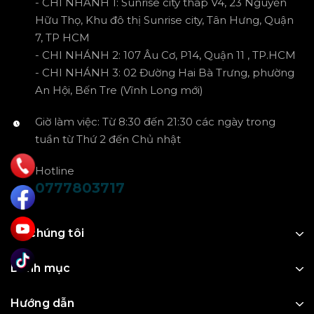
- CHI NHÁNH 1: Sunrise city tháp V4, 23 Nguyễn
Hữu Thọ, Khu đô thị Sunrise city, Tân Hưng, Quận
7, TP HCM
- CHI NHÁNH 2: 107 Âu Cơ, P14, Quận 11 , TP.HCM
- CHI NHÁNH 3: 02 Đường Hai Bà Trưng, phường
An Hội, Bến Tre (Vĩnh Long mới)
Giờ làm việc: Từ 8:30 đến 21:30 các ngày trong
tuần từ Thứ 2 đến Chủ nhật
Hotline
0777803717
Về chúng tôi
Danh mục
Hướng dẫn