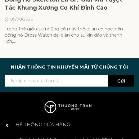
Tác Khung Xương Cơ Khí Đỉnh Cao
T
05/08/2026
Trong thế giới của những cỗ máy thời gian cơ học, nếu
Tr
đồng hồ Dress Watch đại diện cho sự kín đáo và thanh
đạ
lịch,...
củ
NHẬN THÔNG TIN KHUYẾN MÃI TỪ CHÚNG TÔI
Gửi
HỆ THỐNG CỬA HÀNG: