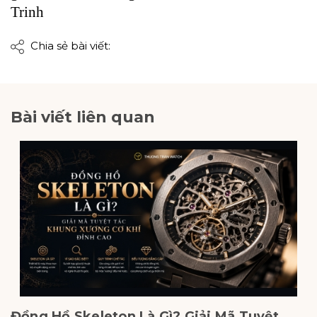
Trinh
Chia sẻ bài viết:
Bài viết liên quan
Đồng Hồ Skeleton Là Gì? Giải Mã Tuyệt
T