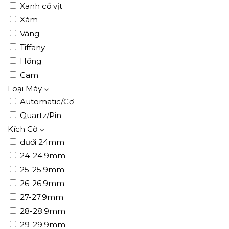
Xanh cổ vịt
Xám
Vàng
Tiffany
Hồng
Cam
Loại Máy
Automatic/Cơ
Quartz/Pin
Kích Cỡ
dưới 24mm
24-24.9mm
25-25.9mm
26-26.9mm
27-27.9mm
28-28.9mm
29-29.9mm