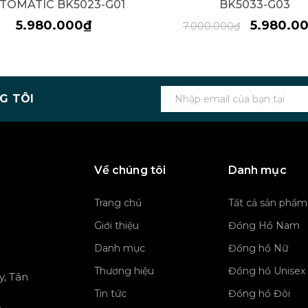
TOMATIC BK5023-G01
BK5033-G03
5.980.000₫
5.980.0
7.000.000₫
G TÔI
Về chúng tôi
Danh mục
Trang chủ
Tất cả sản phẩm
Giới thiệu
Đồng Hồ Nam
Danh mục
Đồng hồ Nữ
Thương hiệu
Đồng hồ Unisex
y, Tân
Tin tức
Đồng hồ Đôi