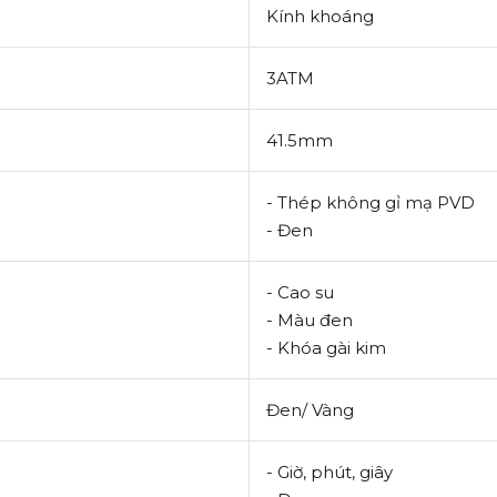
Kính khoáng
3ATM
41.5mm
- Thép không gỉ mạ PVD
- Đen
- Cao su
- Màu đen
- Khóa gài kim
Đen/ Vàng
- Giờ, phút, giây