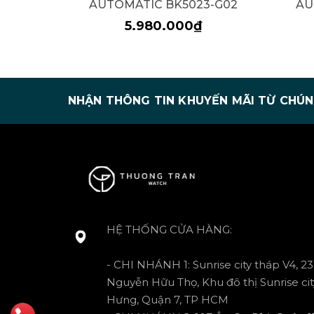
AUTOMATIC BK5023-G02
AU
5.980.000₫
NHẬN THÔNG TIN KHUYẾN MÃI TỪ CHÚN
HỆ THỐNG CỬA HÀNG:
- CHI NHÁNH 1: Sunrise city tháp V4, 23
Nguyễn Hữu Thọ, Khu đô thị Sunrise cit
Hưng, Quận 7, TP HCM