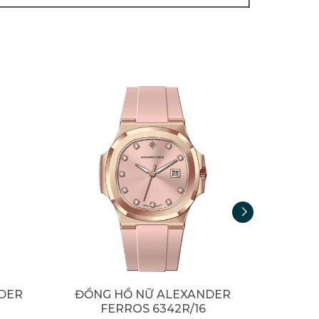
DER
ĐỒNG HỒ NỮ ALEXANDER
ĐỒNG
FERROS 6342R/16
F