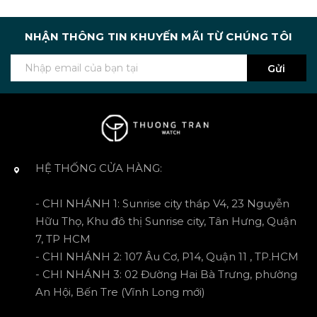
NHẬN THÔNG TIN KHUYẾN MÃI TỪ CHÚNG TÔI
Gửi
HỆ THỐNG CỬA HÀNG:
- CHI NHÁNH 1: Sunrise city tháp V4, 23 Nguyễn
Hữu Thọ, Khu đô thị Sunrise city, Tân Hưng, Quận
7, TP HCM
- CHI NHÁNH 2: 107 Âu Cơ, P14, Quận 11 , TP.HCM
- CHI NHÁNH 3: 02 Đường Hai Bà Trưng, phường
An Hội, Bến Tre (Vĩnh Long mới)