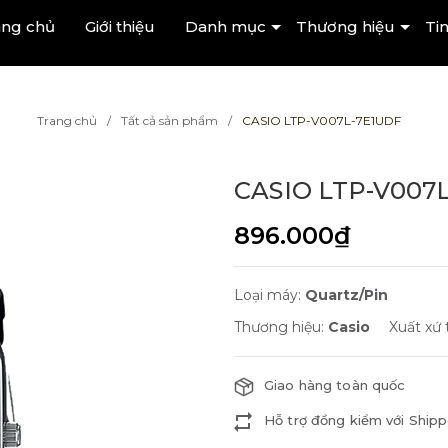
ang chủ
Giới thiệu
Danh mục
Thương hiệu
Tin
Trang chủ
Tất cả sản phẩm
CASIO LTP-V007L-7E1UDF
CASIO LTP-V007
896.000₫
Loại máy:
Quartz/Pin
Thương hiệu:
Casio
Xuất xứ
Giao hàng toàn quốc
Hỗ trợ đồng kiểm với Shipp