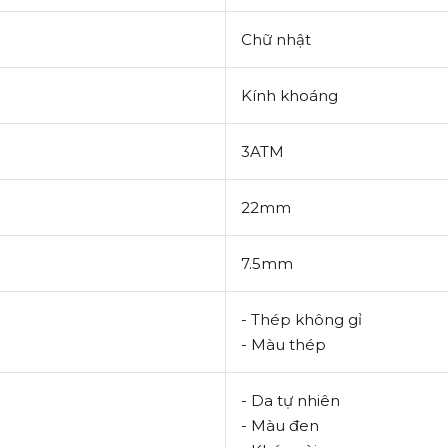
Chữ nhật
Kính khoáng
3ATM
22mm
7.5mm
- Thép không gỉ
- Màu thép
- Da tự nhiên
- Màu đen