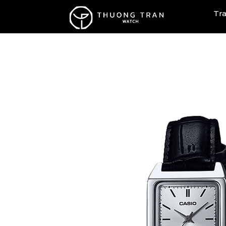
Tr
SWATCH X AP
ROBERTO ERA
Gemax - Paris
Alexander Ferros
An Nam
CRONUS ART
MAURICE LACROIX
ROBERTA ERA
FREDERIQUE CONSTANT
EMPORIO ARMANI
REEF TIGER
RAYMOND WEIL
MATHEY-TISSOT
THE ELECTRICIANZ
ORIENT STAR
CHRISTIAN VAN SANT
Sản Phẩm Cao Cấp
Sản phẩm Trending
I&W CARNIVAL
Đồng hồ Đôi
Đồng hồ Unisex
OLYM PIANUS
Đồng hồ Nữ
BONEST GATTI
Đồng Hồ Nam
Tất cả sản phẩm
CARNIVAL 1986