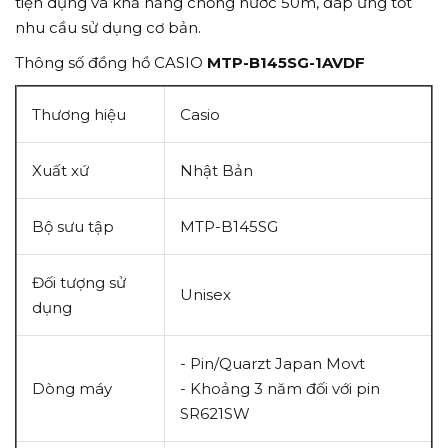
tiện dụng và khả năng chống nước 50m, đáp ứng tốt
nhu cầu sử dụng cơ bản.
Thông số đồng hồ CASIO
MTP-B145SG-1AVDF
Thương hiệu
Casio
Xuất xứ
Nhật Bản
Bộ sưu tập
MTP-B145SG
Đối tượng sử
Unisex
dụng
- Pin/Quarzt Japan Movt
Dòng máy
-
Khoảng 3 năm đối với pin
SR621SW