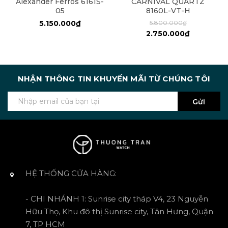
Alexander Ferros 6161S-
CARNIVAL QUARTZ
05
8160L-VT-H
5.150.000₫
5.800.000₫
2.750.000₫
NHẬN THÔNG TIN KHUYẾN MÃI TỪ CHÚNG TÔI
Gửi
HỆ THỐNG CỬA HÀNG:
- CHI NHÁNH 1: Sunrise city tháp V4, 23 Nguyễn
Hữu Thọ, Khu đô thị Sunrise city, Tân Hưng, Quận
7, TP HCM