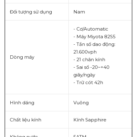
Đối tượng sử dụng
Nam
- Cơ/Automatic
- Máy Miyota 82S5
- Tần số dao động:
21.600vph
Dòng máy
- 21 chân kính
- Sai số -20~+40
giây/ngày
- Trữ cót 42h
Hình dáng
Vuông
Chất liệu kính
Kính Sapphire
Kháng nước
5ATM