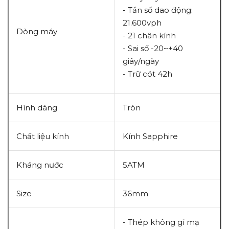
- Tần số dao động:
21.600vph
Dòng máy
- 21 chân kính
- Sai số -20~+40
giây/ngày
- Trữ cót 42h
Hình dáng
Tròn
Chất liệu kính
Kính Sapphire
Kháng nước
5ATM
Size
36mm
- Thép không gỉ mạ