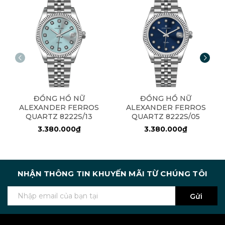
ĐỒNG HỒ NỮ
ĐỒNG HỒ NỮ
ALEXANDER FERROS
ALEXANDER FERROS
QUARTZ 8222S/13
QUARTZ 8222S/05
3.380.000₫
3.380.000₫
NHẬN THÔNG TIN KHUYẾN MÃI TỪ CHÚNG TÔI
Gửi