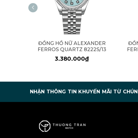
ĐỒNG HỒ NỮ ALEXANDER
ĐỒ
FERROS QUARTZ 8222S/13
FER
3.380.000₫
NHẬN THÔNG TIN KHUYẾN MÃI TỪ CHÚN