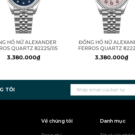
NG HỒ NỮ ALEXANDER
ĐỒNG HỒ NỮ ALEXAN
ROS QUARTZ 8222S/05
FERROS QUARTZ 8222
3.380.000₫
3.380.000₫
G TÔI
Về chúng tôi
Danh mục