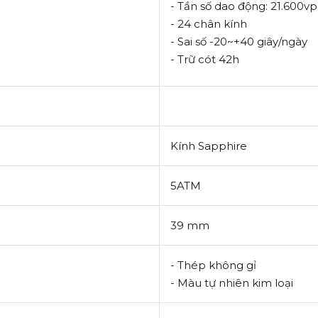
- Tần số dao động: 21.600v
- 24 chân kính
- Sai số -20~+40 giây/ngày
- Trữ cót 42h
Kính Sapphire
5ATM
39 mm
- Thép không gỉ
- Màu tự nhiên kim loại