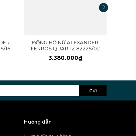
DER
ĐỒNG HỒ NỮ ALEXANDER
ĐỒNG
S/16
FERROS QUARTZ 8222S/02
FERRO
3.380.000₫
Gửi
Hướng dẫn