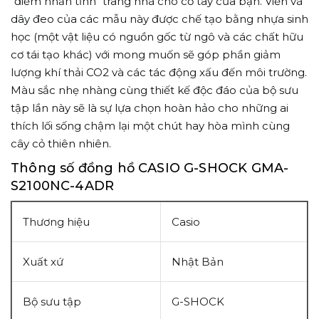
"điểm nhấn tĩnh" trang nhã cho cổ tay của bạn. Viền và
dây đeo của các mẫu này được chế tạo bằng nhựa sinh
học (một vật liệu có nguồn gốc từ ngô và các chất hữu
cơ tái tạo khác) với mong muốn ​​sẽ góp phần giảm
lượng khí thải CO2 và các tác động xấu đến môi trường.
Màu sắc nhẹ nhàng cùng thiết kế độc đáo của bộ sưu
tập lần này sẽ là sự lựa chọn hoàn hảo cho những ai
thích lối sống chậm lại một chút hay hòa mình cùng
cây cỏ thiên nhiên.
Thông số đồng hồ CASIO G-SHOCK GMA-
S2100NC-4ADR
Thương hiệu
Casio
Xuất xứ
Nhật Bản
Bộ sưu tập
G-SHOCK