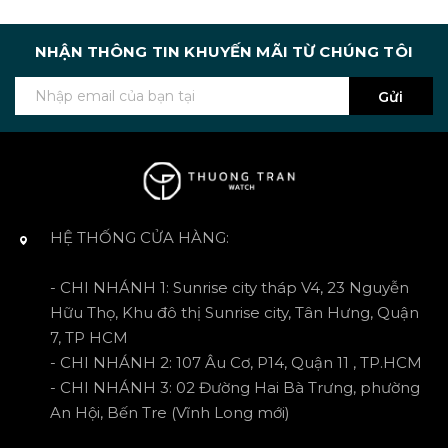
NHẬN THÔNG TIN KHUYẾN MÃI TỪ CHÚNG TÔI
Gửi
HỆ THỐNG CỬA HÀNG:
- CHI NHÁNH 1: Sunrise city tháp V4, 23 Nguyễn
Hữu Thọ, Khu đô thị Sunrise city, Tân Hưng, Quận
7, TP HCM
- CHI NHÁNH 2: 107 Âu Cơ, P14, Quận 11 , TP.HCM
- CHI NHÁNH 3: 02 Đường Hai Bà Trưng, phường
An Hội, Bến Tre (Vĩnh Long mới)