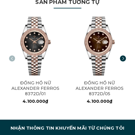
SẢN PHẨM TƯƠNG TỰ
ĐỒNG HỒ NỮ
ĐỒNG HỒ NỮ
ALEXANDER FERROS
ALEXANDER FERROS
8372D/01
8372D/05
4.100.000₫
4.100.000₫
NHẬN THÔNG TIN KHUYẾN MÃI TỪ CHÚNG TÔI