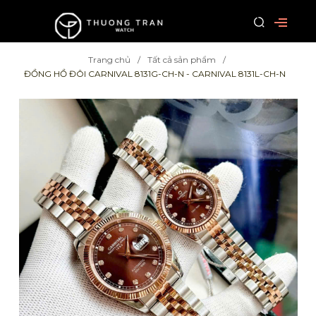
Trang chủ
Tất cả sản phẩm
ĐỒNG HỒ ĐÔI CARNIVAL 8131G-CH-N - CARNIVAL 8131L-CH-N