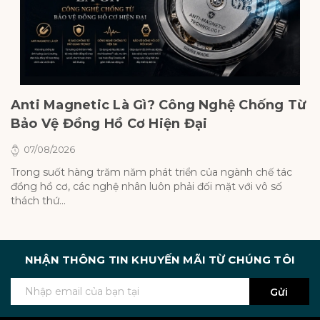
Anti Magnetic Là Gì? Công Nghệ Chống Từ
M
Bảo Vệ Đồng Hồ Cơ Hiện Đại
V
S
07/08/2026
Trong suốt hàng trăm năm phát triển của ngành chế tác
Tr
đồng hồ cơ, các nghệ nhân luôn phải đối mặt với vô số
r
thách thứ...
h..
NHẬN THÔNG TIN KHUYẾN MÃI TỪ CHÚNG TÔI
Gửi