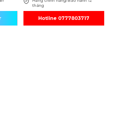
er
Hàng chính hãng/Bảo hành 12
tháng
r
Hotline 0777803717