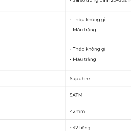
- Sai số trung bình 20–30s/
- Thép không gỉ
- Màu trắng
- Thép không gỉ
- Màu trắng
Sapphire
5ATM
42mm
~42 tiếng