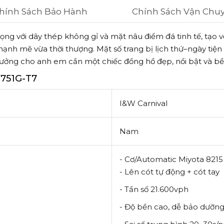
hính Sách Bảo Hành
Chính Sách Vận Chu
ọng với dây thép không gỉ và mặt nâu điểm đá tinh tế, tạo vẻ
nh mẽ vừa thời thượng. Mặt số trang bị lịch thứ–ngày tiện 
tưởng cho anh em cần một chiếc đồng hồ đẹp, nổi bật và bề
751G-T7
I&W Carnival
Nam
- Cơ/Automatic Miyota 8215
- Lên cót tự động + cót tay
- Tần số 21.600vph
- Độ bền cao, dễ bảo dưỡn