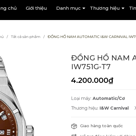
ang chủ
Giới thiệu
Danh mục
Thương hiệu
Tin
hủ
Tất cả sản phẩm
ĐỒNG HỒ NAM AUTOMATIC I&W CARNIVAL IW7
ĐỒNG HỒ NAM A
IW751G-T7
4.200.000₫
Loại máy:
Automatic/Cơ
Thương hiệu:
I&W Carnival
Giao hàng toàn quốc