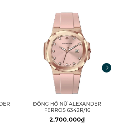
DER
ĐỒNG HỒ NỮ ALEXANDER
ĐỒNG
FERROS 6342R/16
F
2.700.000₫