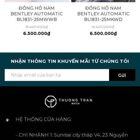
ĐỒNG HỒ NAM
ĐỒNG HỒ NAM
BENTLEY AUTOMATIC
BENTLEY AUTOMATIC
BL1831-25MWWB
BL1831-25MKWD
8.427.000₫
8.427.000₫
6.500.000₫
6.500.000₫
NHẬN THÔNG TIN KHUYẾN MÃI TỪ CHÚNG TÔI
Gửi
HỆ THỐNG CỬA HÀNG:
- CHI NHÁNH 1: Sunrise city tháp V4, 23 Nguyễn