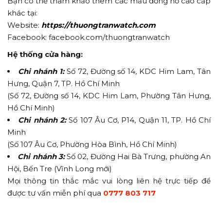
Bạn có thể tham khảo thêm các mẫu đồng hồ cao cấp
khác tại:
Website:
https://thuongtranwatch.com
Facebook: facebook.com/thuongtranwatch
Hệ thống cửa hàng:
Chi nhánh 1:
Số 72, Đường số 14, KDC Him Lam, Tân
Hưng, Quận 7, TP. Hồ Chí Minh
(Số 72, Đường số 14, KDC Him Lam, Phường Tân Hưng,
Hồ Chí Minh)
Chi nhánh 2:
Số 107 Âu Cơ, P14, Quận 11, TP. Hồ Chí
Minh
(Số 107 Âu Cơ, Phường Hòa Bình, Hồ Chí Minh)
Chi nhánh 3:
Số 02, Đường Hai Bà Trưng, phường An
Hội, Bến Tre (Vĩnh Long mới)
Mọi thông tin thắc mắc vui lòng liên hệ trực tiếp để
được tư vấn miễn phí qua
0777 803 717