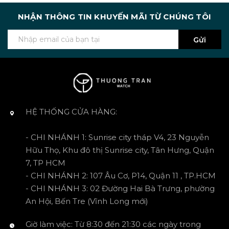
NHẬN THÔNG TIN KHUYẾN MÃI TỪ CHÚNG TÔI
Gửi
HỆ THỐNG CỬA HÀNG:
- CHI NHÁNH 1: Sunrise city tháp V4, 23 Nguyễn
Hữu Thọ, Khu đô thị Sunrise city, Tân Hưng, Quận
7, TP HCM
- CHI NHÁNH 2: 107 Âu Cơ, P14, Quận 11 , TP.HCM
- CHI NHÁNH 3: 02 Đường Hai Bà Trưng, phường
An Hội, Bến Tre (Vĩnh Long mới)
Giờ làm việc: Từ 8:30 đến 21:30 các ngày trong