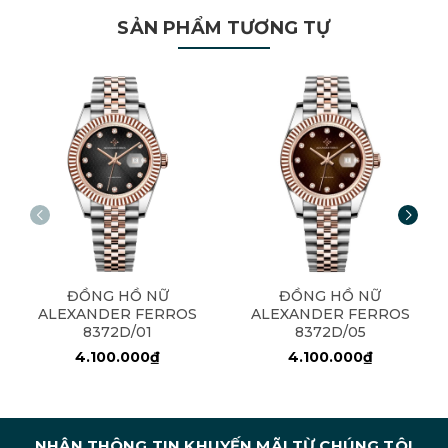
SẢN PHẨM TƯƠNG TỰ
ĐỒNG HỒ NỮ
ĐỒNG HỒ NỮ
ALEXANDER FERROS
ALEXANDER FERROS
8372D/01
8372D/05
4.100.000₫
4.100.000₫
NHẬN THÔNG TIN KHUYẾN MÃI TỪ CHÚNG TÔI