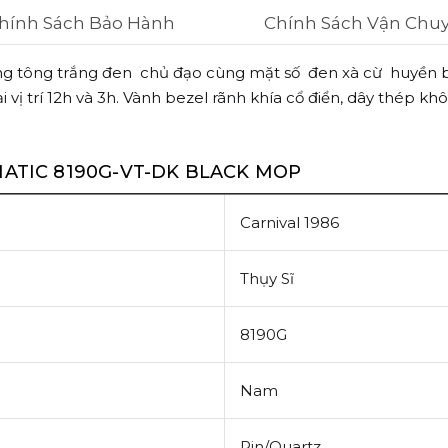
hính Sách Bảo Hành
Chính Sách Vận Chu
ông trắng đen chủ đạo cùng mặt số đen xà cừ huyền bí, t
tại vị trí 12h và 3h. Vành bezel rãnh khía cổ điển, dây thép
MATIC 8190G-VT-DK BLACK MOP
Carnival 1986
Thụy Sĩ
8190G
Nam
Pin/Quartz