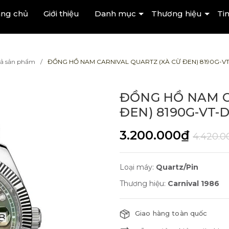
ang chủ
Giới thiệu
Danh mục
Thương hiệu
Tin
cả sản phẩm
ĐỒNG HỒ NAM CARNIVAL QUARTZ (XÀ CỪ ĐEN) 8190G-V
ĐỒNG HỒ NAM C
ĐEN) 8190G-VT-
3.200.000₫
4.420.0
Loại máy:
Quartz/Pin
Thương hiệu:
Carnival 1986
Giao hàng toàn quốc