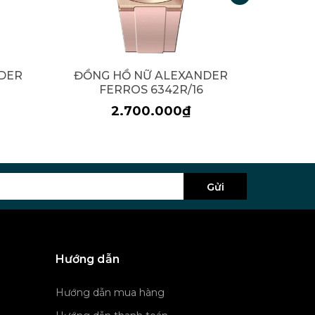
DER
ĐỒNG HỒ NỮ ALEXANDER
ĐỒNG
FERROS 6342R/16
F
2.700.000₫
Gửi
Hướng dẫn
Hướng dẫn mua hàng