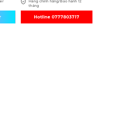
er
Hàng chính hãng/Bảo hành 12
tháng
r
Hotline 0777803717