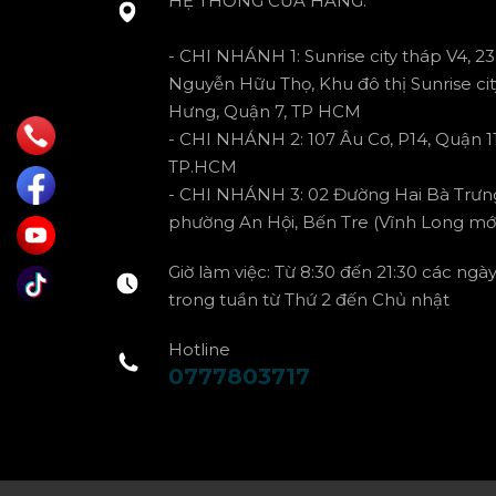
HỆ THỐNG CỬA HÀNG:
- CHI NHÁNH 1: Sunrise city tháp V4, 23
Nguyễn Hữu Thọ, Khu đô thị Sunrise cit
Hưng, Quận 7, TP HCM
- CHI NHÁNH 2: 107 Âu Cơ, P14, Quận 11
TP.HCM
- CHI NHÁNH 3: 02 Đường Hai Bà Trưn
phường An Hội, Bến Tre (Vĩnh Long mới
Giờ làm việc: Từ 8:30 đến 21:30 các ngà
trong tuần từ Thứ 2 đến Chủ nhật
Hotline
0777803717