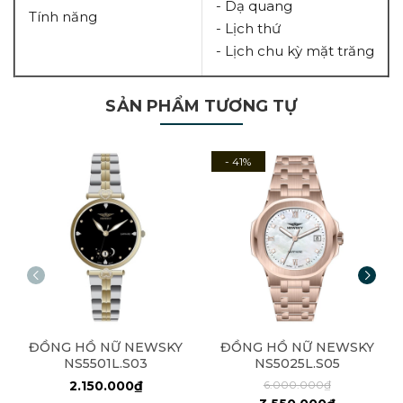
- Dạ quang
Tính năng
- Lịch thứ
- Lịch chu kỳ mặt trăng
SẢN PHẨM TƯƠNG TỰ
- 41%
ĐỒNG HỒ NỮ NEWSKY
ĐỒNG HỒ NỮ NEWSKY
NS5501L.S03
NS5025L.S05
2.150.000₫
6.000.000₫