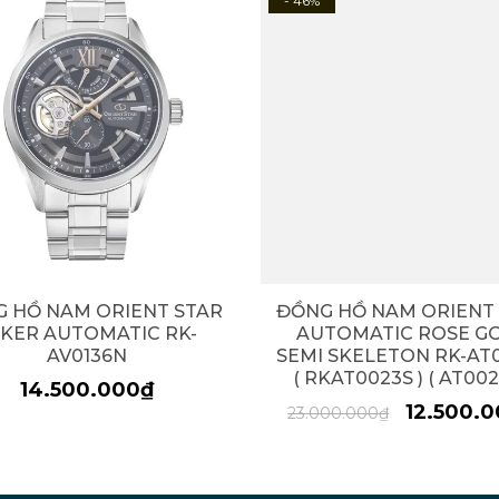
- 46%
 HỒ NAM ORIENT STAR
ĐỒNG HỒ NAM ORIENT
KER AUTOMATIC RK-
AUTOMATIC ROSE G
AV0136N
SEMI SKELETON RK-AT
( RKAT0023S ) ( AT002
14.500.000₫
12.500.
23.000.000₫