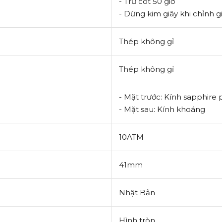
- Trữ cót 50 giờ
- Dừng kim giây khi chỉnh 
Thép không gỉ
Thép không gỉ
- Mặt trước: Kính sapphire
- Mặt sau: Kính khoáng
10ATM
41mm
Nhật Bản
Hình tròn