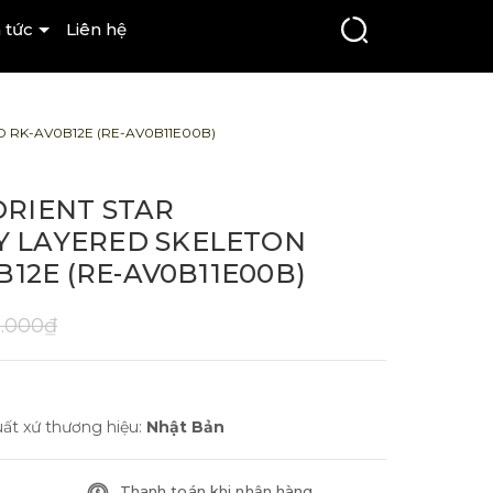
 tức
Liên hệ
 RK-AV0B12E (RE-AV0B11E00B)
RIENT STAR
 LAYERED SKELETON
B12E (RE-AV0B11E00B)
0.000₫
ất xứ thương hiệu:
Nhật Bản
Thanh toán khi nhận hàng