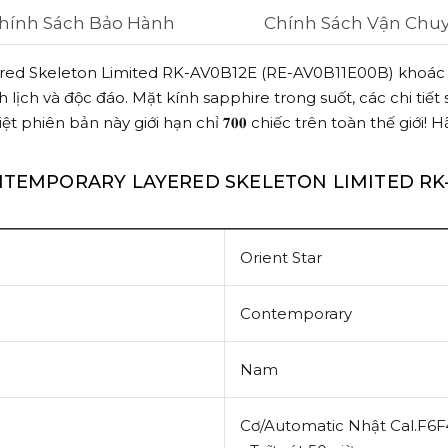
hính Sách Bảo Hành
Chính Sách Vận Chu
red Skeleton Limited RK-AV0B12E (RE-AV0B11E00B)
khoác 
ịch và độc đáo. Mặt kính sapphire trong suốt, các chi tiết
t phiên bản này giới hạn chỉ 𝟕𝟎𝟎 chiếc trên toàn thế giới
ONTEMPORARY LAYERED SKELETON LIMITED RK-
Orient Star
Contemporary
Nam
Cơ/Automatic Nhật
Cal.F6