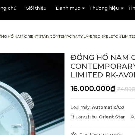
ang chủ
Giới thiệu
Danh mục
Thương hiệu
Tin
NG HỒ NAM ORIENT STAR CONTEMPORARY LAYERED SKELETON LIMITED
ĐỒNG HỒ NAM O
CONTEMPORARY
LIMITED RK-AV0
16.000.000₫
24.99
Loại máy:
Automatic/Cơ
Thương hiệu:
Orient Star
Xu
Giao hàng toàn quốc