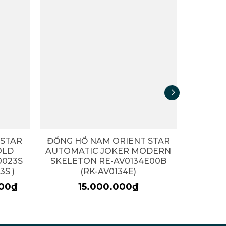
- 43%
 STAR
ĐỒNG HỒ NAM ORIENT STAR
ĐỒNG 
OLD
AUTOMATIC JOKER MODERN
JOK
0023S
SKELETON RE-AV0134E00B
3S )
(RK-AV0134E)
24.500
000₫
15.000.000₫