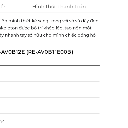
yển
Hình thức thanh toán
lên mình thiết kế sang trọng với vỏ và dây đeo
 skeleton được bố trí khéo léo, tạo nên một
! Hãy nhanh tay sở hữu cho mình chiếc đồng hồ
AV0B12E (RE-AV0B11E00B)
F44