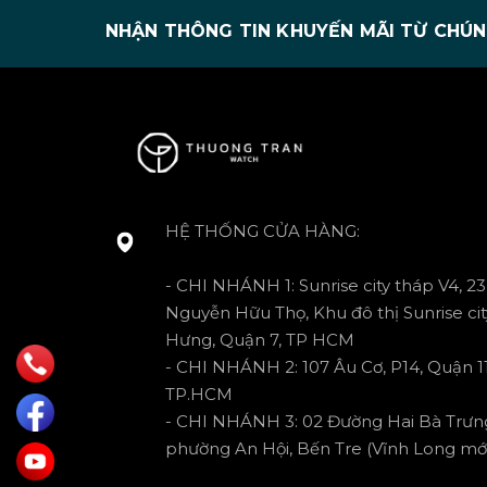
NHẬN THÔNG TIN KHUYẾN MÃI TỪ CHÚN
HỆ THỐNG CỬA HÀNG:
- CHI NHÁNH 1: Sunrise city tháp V4, 23
Nguyễn Hữu Thọ, Khu đô thị Sunrise cit
Hưng, Quận 7, TP HCM
- CHI NHÁNH 2: 107 Âu Cơ, P14, Quận 11
TP.HCM
- CHI NHÁNH 3: 02 Đường Hai Bà Trưn
phường An Hội, Bến Tre (Vĩnh Long mới