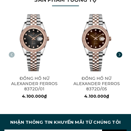
SẢN PHẨM TƯƠNG TỰ
ĐỒNG HỒ NỮ
ĐỒNG HỒ NỮ
ALEXANDER FERROS
ALEXANDER FERROS
8372D/01
8372D/05
4.100.000₫
4.100.000₫
NHẬN THÔNG TIN KHUYẾN MÃI TỪ CHÚNG TÔI