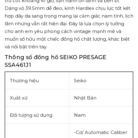
trữ cót khoảng 41 giờ, vận hành ổn định và bền bỉ.
Dáng vỏ 39.5mm dễ đeo, kính Hardlex chịu lực tốt kết
hợp dây da sang trọng mang lại cảm giác nam tính, lịch
lãm nhưng vẫn rất hiện đại. Đây là lựa chọn lý tưởng
cho anh em yêu phong cách vintage mạnh mẽ và
muốn sở hữu một chiếc đồng hồ chất lượng, khác biệt
và nổi bật trên tay.
Thông số đồng hồ SEIKO PRESAGE
SSA461J1
Thương hiệu
Seiko
Xuất xứ
Nhật Bản
Đối tượng sử dụng
Nam
-Cơ/ Automatic Caliber