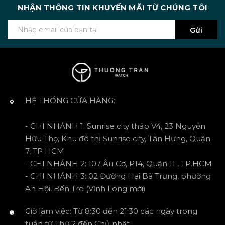
NHẬN THÔNG TIN KHUYẾN MÃI TỪ CHÚNG TÔI
Gửi
HỆ THỐNG CỬA HÀNG:
- CHI NHÁNH 1: Sunrise city tháp V4, 23 Nguyễn
Hữu Thọ, Khu đô thị Sunrise city, Tân Hưng, Quận
7, TP HCM
- CHI NHÁNH 2: 107 Âu Cơ, P14, Quận 11 , TP.HCM
- CHI NHÁNH 3: 02 Đường Hai Bà Trưng, phường
An Hội, Bến Tre (Vĩnh Long mới)
Giờ làm việc: Từ 8:30 đến 21:30 các ngày trong
tuần từ Thứ 2 đến Chủ nhật