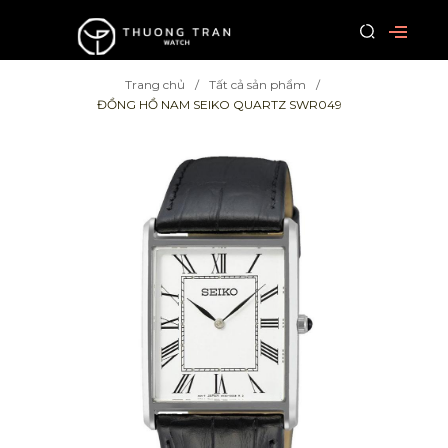
Trang chủ
Tất cả sản phẩm
ĐỒNG HỒ NAM SEIKO QUARTZ SWR049