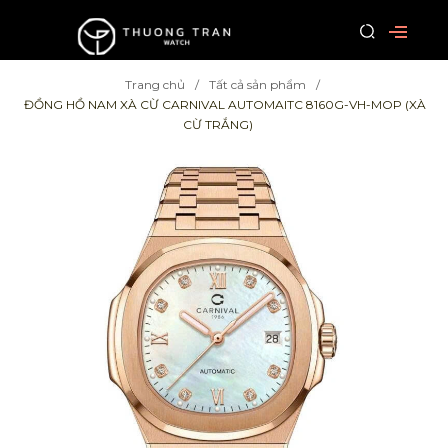
Trang chủ
Tất cả sản phẩm
ĐỒNG HỒ NAM XÀ CỪ CARNIVAL AUTOMAITC 8160G-VH-MOP (XÀ
CỪ TRẮNG)