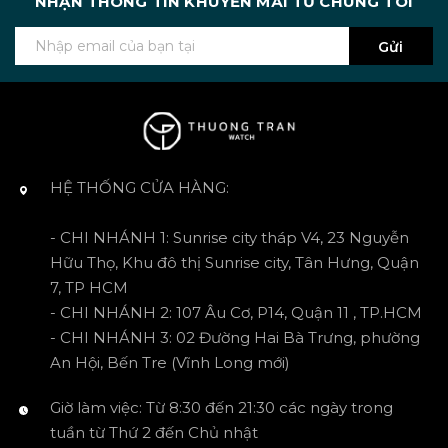
NHẬN THÔNG TIN KHUYẾN MÃI TỪ CHÚNG TÔI
Gửi
HỆ THỐNG CỬA HÀNG:
- CHI NHÁNH 1: Sunrise city tháp V4, 23 Nguyễn
Hữu Thọ, Khu đô thị Sunrise city, Tân Hưng, Quận
7, TP HCM
- CHI NHÁNH 2: 107 Âu Cơ, P14, Quận 11 , TP.HCM
- CHI NHÁNH 3: 02 Đường Hai Bà Trưng, phường
An Hội, Bến Tre (Vĩnh Long mới)
Giờ làm việc: Từ 8:30 đến 21:30 các ngày trong
tuần từ Thứ 2 đến Chủ nhật