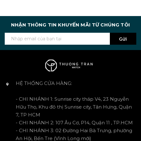
NHẬN THÔNG TIN KHUYẾN MÃI TỪ CHÚNG TÔI
Gửi
HỆ THỐNG CỬA HÀNG:
- CHI NHÁNH 1: Sunrise city tháp V4, 23 Nguyễn
Hữu Thọ, Khu đô thị Sunrise city, Tân Hưng, Quận
7, TP HCM
- CHI NHÁNH 2: 107 Âu Cơ, P14, Quận 11 , TP.HCM
- CHI NHÁNH 3: 02 Đường Hai Bà Trưng, phường
An Hội, Bến Tre (Vĩnh Long mới)