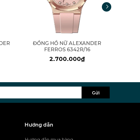
DER
ĐỒNG HỒ NỮ ALEXANDER
ĐỒNG
FERROS 6342R/16
F
2.700.000₫
Gửi
Hướng dẫn
Hướng dẫn mua hàng