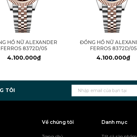
NG HỒ NỮ ALEXANDER
ĐỒNG HỒ NỮ ALEXAN
FERROS 8372D/05
FERROS 8372D/05
4.100.000₫
4.100.000₫
G TÔI
Về chúng tôi
Danh mục
Trang chủ
Tất cả sản phẩm