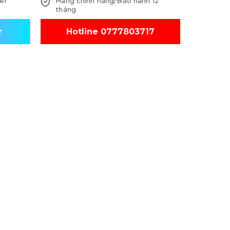
er
Hàng chính hãng/Bảo hành 12
tháng
r
Hotline 0777803717