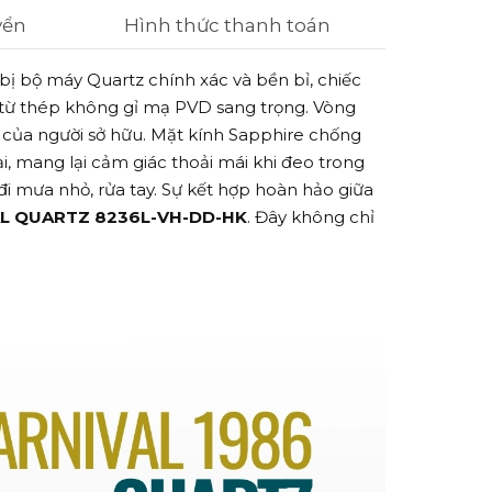
yển
Hình thức thanh toán
bị bộ máy Quartz chính xác và bền bỉ,
chiếc
 từ thép không gỉ mạ PVD sang trọng.
Vòng
 của người sở hữu.
Mặt kính Sapphire chống
i,
mang lại cảm giác thoải mái khi đeo trong
đi mưa nhỏ,
rửa tay.
Sự kết hợp hoàn hảo giữa
L QUARTZ 8236L-VH-DD-HK
.
Đây không chỉ