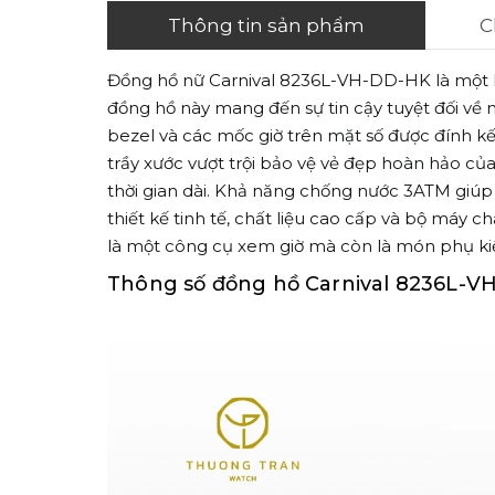
Thông tin sản phẩm
C
Đồng hồ nữ Carnival 8236L-VH-DD-HK l
à một 
đồng hồ này mang đến sự tin cậy tuyệt đối về m
bezel và các mốc giờ trên mặt số được đính kế
trầy xước vượt trội bảo vệ vẻ đẹp hoàn hảo của
thời gian dài.
Khả năng chống nước 3ATM giúp 
thiết kế tinh tế,
chất liệu cao cấp và bộ máy ch
là một công cụ xem giờ mà còn là món phụ kiệ
Thông số đồng hồ
Carnival 8236L-V