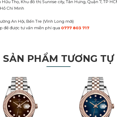
n Hữu Thọ, Khu đô thị Sunrise city, Tân Hưng, Quận 7, TP H
. Hồ Chí Minh
ường An Hội, Bến Tre (Vĩnh Long mới)
iếp để được tư vấn miễn phí qua
0777 803 717
SẢN PHẨM TƯƠNG TỰ