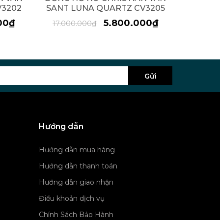
V3202
SANT LUNA QUARTZ CV3205
SANT 
00₫
5.800.000₫
17.000.000₫
17.00
Gửi
Hướng dẫn
Hướng dẫn mua hàng
Hướng dẫn thanh toán
Hướng dẫn giao nhận
Điều khoản dịch vụ
Chính Sách Bảo Hành