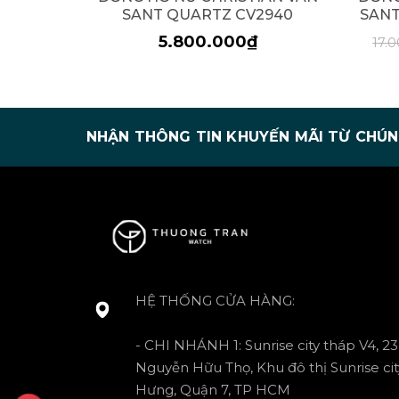
SANT QUARTZ CV2940
SANT
5.800.000₫
17.
NHẬN THÔNG TIN KHUYẾN MÃI TỪ CHÚN
HỆ THỐNG CỬA HÀNG:
- CHI NHÁNH 1: Sunrise city tháp V4, 23
Nguyễn Hữu Thọ, Khu đô thị Sunrise cit
Hưng, Quận 7, TP HCM