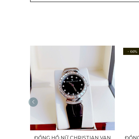
- 66%
ĐỒNG HỒ NỮ CHRISTIA️N VAN
ĐỒNG