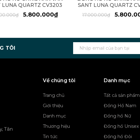
 LUNA QUARTZ CV3203
SANT LUNA QUARTZ C
5.800.000₫
5.800.0
000.000₫
17.000.000₫
G TÔI
Về chúng tôi
Danh mục
Trang chủ
Tất cả sản phẩm
Giới thiệu
Đồng Hồ Nam
Danh mục
Đồng hồ Nữ
Thương hiệu
Đồng hồ Unisex
y, Tân
Tin tức
Đồng hồ Đôi