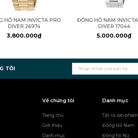
 HỒ NAM INVICTA PRO
ĐỒNG HỒ NAM INVICT
DIVER 26974
DIVER 17044
3.800.000₫
5.000.000₫
G TÔI
Về chúng tôi
Danh mục
Trang chủ
Tất cả sản phẩm
Giới thiệu
Đồng Hồ Nam
Danh mục
Đồng hồ Nữ