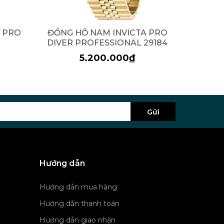
A PRO
ĐỒNG HỒ NAM INVICTA PRO
ĐỒNG H
DIVER PROFESSIONAL 29184
5.200.000₫
Gửi
Hướng dẫn
Hướng dẫn mua hàng
Hướng dẫn thanh toán
Hướng dẫn giao nhận