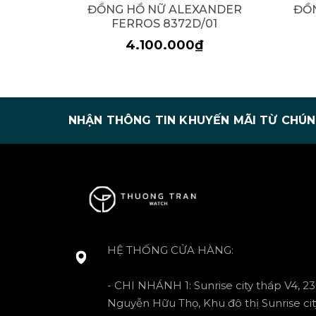
ĐỒNG HỒ NỮ ALEXANDER
ĐỒ
FERROS 8372D/01
4.100.000₫
NHẬN THÔNG TIN KHUYẾN MÃI TỪ CHÚN
HỆ THỐNG CỬA HÀNG:
- CHI NHÁNH 1: Sunrise city tháp V4, 23
Nguyễn Hữu Thọ, Khu đô thị Sunrise cit