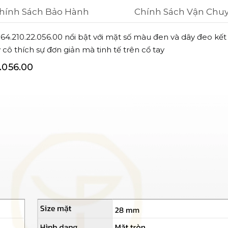
hính Sách Bảo Hành
Chính Sách Vận Chu
T064.210.22.056.00 nổi bật với mặt số màu đen và dây đeo k
ô thích sự đơn giản mà tinh tế trên cổ tay
.056.00