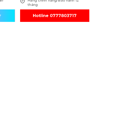
er
Hàng chính hãng/Bảo hành 12
tháng
r
Hotline 0777803717