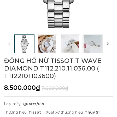
ĐỒNG HỒ NỮ TISSOT T-WAVE
DIAMOND T112.210.11.036.00 (
T1122101103600)
8.500.000₫
11.900.000₫
Loại máy:
Quartz/Pin
Thương hiệu:
Tissot
Xuất xứ thương hiệu:
Thụy Sĩ