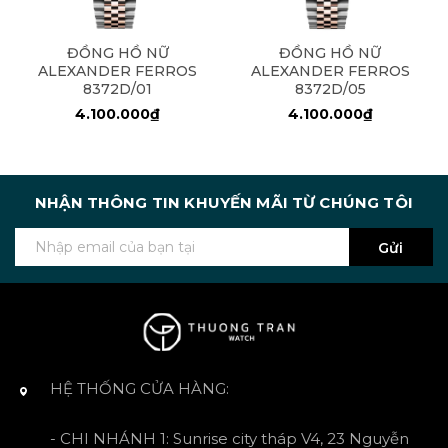
ĐỒNG HỒ NỮ
ĐỒNG HỒ NỮ
ALEXANDER FERROS
ALEXANDER FERROS
8372D/01
8372D/05
4.100.000₫
4.100.000₫
NHẬN THÔNG TIN KHUYẾN MÃI TỪ CHÚNG TÔI
Gửi
HỆ THỐNG CỬA HÀNG:
- CHI NHÁNH 1: Sunrise city tháp V4, 23 Nguyễn