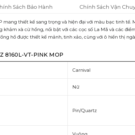
hính Sách Bảo Hành
Chính Sách Vận Chu
mang thiết kế sang trọng và hiện đại với màu bạc tinh tế.
 khảm xà cừ hồng, nổi bật với các cọc số La Mã và các điểm
 hồ được thiết kế mảnh, tinh xảo, cùng với ô hiển thị ngày ở
Z 8160L-VT-PINK MOP
Carnival
Nữ
Pin/Quartz
Vuông