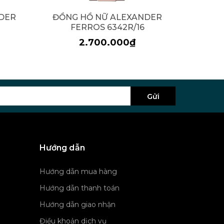
DER
ĐỒNG HỒ NỮ ALEXANDER
ĐỒNG
FERROS 6342R/16
F
2.700.000₫
Gửi
Hướng dẫn
Hướng dẫn mua hàng
Hướng dẫn thanh toán
Hướng dẫn giao nhận
Điều khoản dịch vụ