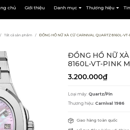
ang chủ
Giới thiệu
Danh mục
Thương hiệu
Tin
Tất cả sản phẩm
ĐỒNG HỒ NỮ XÀ CỪ CARNIVAL QUARTZ 8160L-VT
ĐỒNG HỒ NỮ XÀ
8160L-VT-PINK 
3.200.000₫
Loại máy:
Quartz/Pin
Thương hiệu:
Carnival 1986
Giao hàng toàn quốc