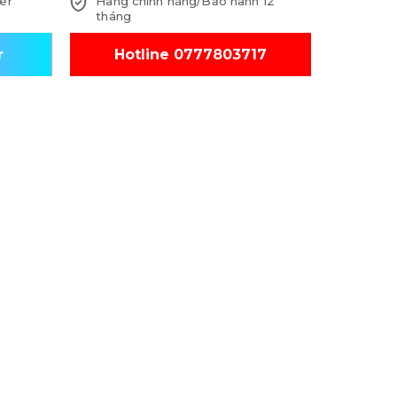
er
Hàng chính hãng/Bảo hành 12
tháng
r
Hotline 0777803717