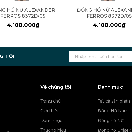
NG HỒ NỮ ALEXANDER
ĐỒNG HỒ NỮ ALEXAN
FERROS 8372D/05
FERROS 8372D/05
4.100.000₫
4.100.000₫
G TÔI
Về chúng tôi
Danh mục
Trang chủ
Tất cả sản phẩm
Giới thiệu
Đồng Hồ Nam
Danh mục
Đồng hồ Nữ
Thương hiệu
Đồng hồ Unisex