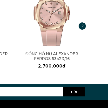
DER
ĐỒNG HỒ NỮ ALEXANDER
ĐỒNG
FERROS 6342R/16
F
2.700.000₫
Gửi