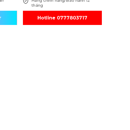
er
Hàng chính hãng/Bảo hành 12
tháng
r
Hotline 0777803717