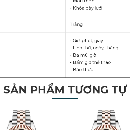
- Màu thép
- Khóa dây lưới
Trắng
- Giờ, phút, giây
- Lịch thứ, ngày, tháng
- Ba múi giờ
- Bấm giờ thể thao
- Báo thức
SẢN PHẨM TƯƠNG TỰ