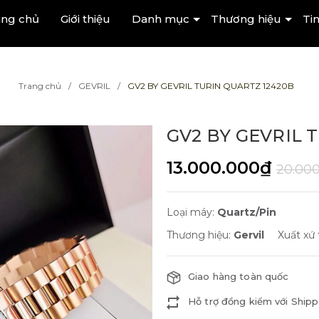
ang chủ
Giới thiệu
Danh mục
Thương hiệu
Tin
Trang chủ
GEVRIL
GV2 BY GEVRIL TURIN QUARTZ 12420B
GV2 BY GEVRIL 
13.000.000₫
20.00
Loại máy:
Quartz/Pin
Thương hiệu:
Gervil
Xuất xứ
Giao hàng toàn quốc
Hỗ trợ đồng kiểm với Shipp