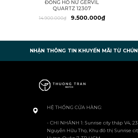
ĐỒNG HỒ NỮ GERVIL
QUARTZ 12307
9.500.000₫
14.900.000₫
NHẬN THÔNG TIN KHUYẾN MÃI TỪ CHÚN
HỆ THỐNG CỬA HÀNG:
- CHI NHÁNH 1: Sunrise city tháp V4, 23
Nguyễn Hữu Thọ, Khu đô thị Sunrise cit