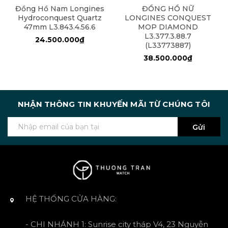
Đồng Hồ Nam Longines
ĐỒNG HỒ NỮ
Hydroconquest Quartz
LONGINES CONQUEST
47mm L3.843.4.56.6
MOP DIAMOND
L3.377.3.88.7
24.500.000₫
(L33773887)
38.500.000₫
NHẬN THÔNG TIN KHUYẾN MÃI TỪ CHÚNG TÔI
Gửi
HỆ THỐNG CỬA HÀNG:
- CHI NHÁNH 1: Sunrise city tháp V4, 23 Nguyễn