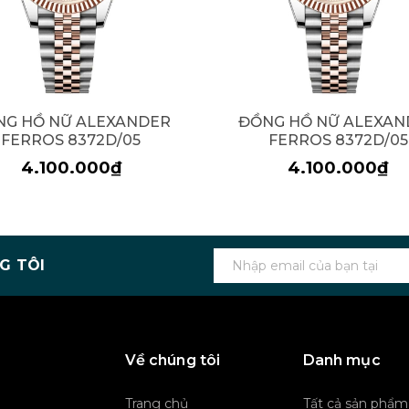
NG HỒ NỮ ALEXANDER
ĐỒNG HỒ NỮ ALEXAN
FERROS 8372D/05
FERROS 8372D/05
4.100.000₫
4.100.000₫
G TÔI
Về chúng tôi
Danh mục
Trang chủ
Tất cả sản phẩm