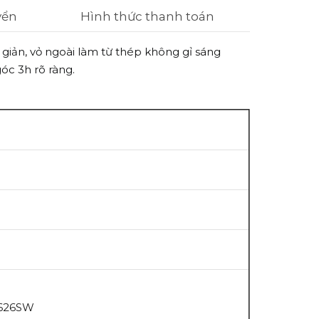
yển
Hình thức thanh toán
giản, vỏ ngoài làm từ thép không gỉ sáng
góc 3h rõ ràng.
R626SW