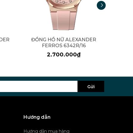
DER
ĐỒNG HỒ NỮ ALEXANDER
ĐỒNG
FERROS 6342R/16
F
2.700.000₫
Gửi
Hướng dẫn
Hướng dẫn mua hàng