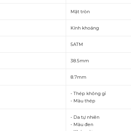
Mặt tròn
Kính khoáng
5ATM
38.5mm
8.7mm
- Thép không gỉ
- Màu thép
- Da tự nhiên
- Màu đen