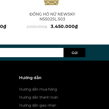
Y
ĐỒNG HỒ NỮ NEWSKY
Đ
NS5025L.S03
00₫
3.450.000₫
6.000.000₫
5.500
Gửi
Hướng dẫn
Hướng dẫn mua hàng
Hướng dẫn thanh toán
Hướng dẫn giao nhận