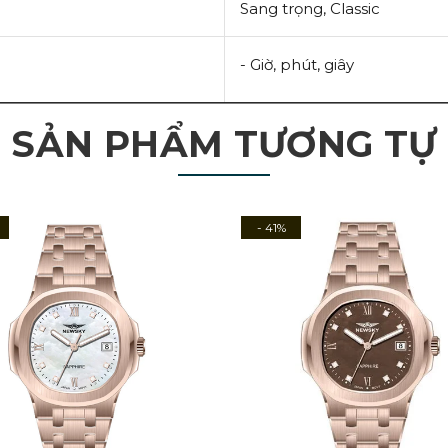
Sang trọng,
Classic
- Giờ, phút, giây
SẢN PHẨM TƯƠNG TỰ
- 41%