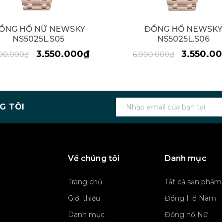
ỒNG HỒ NỮ NEWSKY
ĐỒNG HỒ NEWSK
NS5025L.S05
NS5025L.S06
3.550.000₫
3.550.0
000.000₫
6.000.000₫
G TÔI
Về chúng tôi
Danh mục
Trang chủ
Tất cả sản phẩm
Giới thiệu
Đồng Hồ Nam
Danh mục
Đồng hồ Nữ