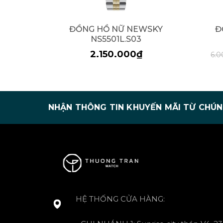
ĐỒNG HỒ NỮ NEWSKY
Đ
NS5501L.S03
2.150.000₫
6.
NHẬN THÔNG TIN KHUYẾN MÃI TỪ CHÚN
HỆ THỐNG CỬA HÀNG: