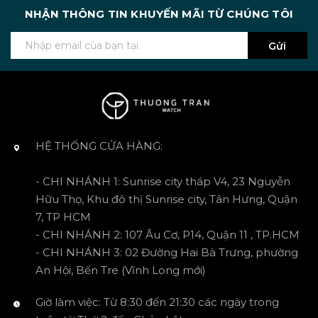
NHẬN THÔNG TIN KHUYẾN MÃI TỪ CHÚNG TÔI
Gửi
HỆ THỐNG CỬA HÀNG:
- CHI NHÁNH 1: Sunrise city tháp V4, 23 Nguyễn
Hữu Thọ, Khu đô thị Sunrise city, Tân Hưng, Quận
7, TP HCM
- CHI NHÁNH 2: 107 Âu Cơ, P14, Quận 11 , TP.HCM
- CHI NHÁNH 3: 02 Đường Hai Bà Trưng, phường
An Hội, Bến Tre (Vĩnh Long mới)
Giờ làm việc: Từ 8:30 đến 21:30 các ngày trong