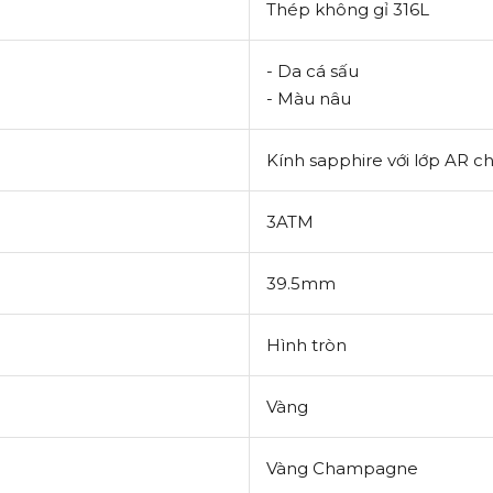
Thép không gỉ 316L
- Da cá sấu
- Màu nâu
Kính sapphire với lớp AR c
3ATM
39.5mm
Hình tròn
Vàng
Vàng Champagne