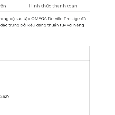
yển
Hình thức thanh toán
rong b
ộ sưu tập OMEGA De Ville Prestige đã
đặc trưng bởi kiểu dáng thuần túy với niềng
2627