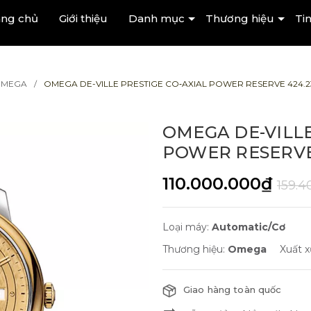
ang chủ
Giới thiệu
Danh mục
Thương hiệu
Tin
MEGA
OMEGA DE-VILLE PRESTIGE CO‑AXIAL POWER RESERVE 424.23.
OMEGA DE-VILLE
POWER RESERVE 4
110.000.000₫
159.4
Loại máy:
Automatic/Cơ
Thương hiệu:
Omega
Xuất x
Giao hàng toàn quốc