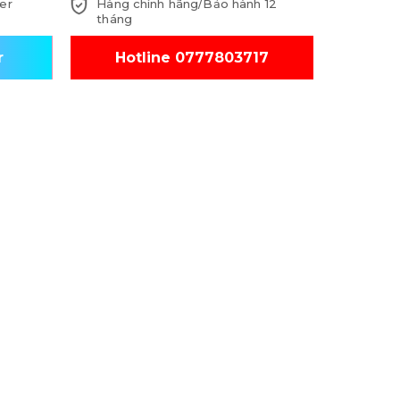
er
Hàng chính hãng/Bảo hành 12
tháng
r
Hotline 0777803717