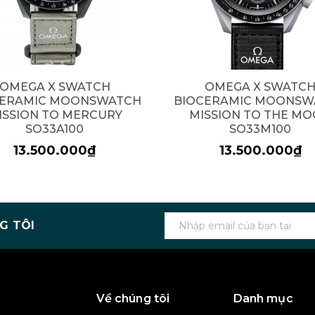
OMEGA X SWATCH
OMEGA X SWATC
CERAMIC MOONSWATCH
BIOCERAMIC MOONSW
ISSION TO MERCURY
MISSION TO THE M
SO33A100
SO33M100
13.500.000₫
13.500.000₫
G TÔI
Về chúng tôi
Danh mục