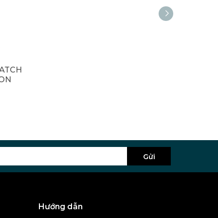
H
ATCH
OON
Gửi
Hướng dẫn