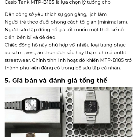
Casio Tank MTP-B185 là lựa chọn lý tưởng cho:
Dân công sở yêu thích sự gọn gàng, lịch lãm.
Người trẻ theo đuổi phong cách tối giản (minimalism).
Người sưu tập đồng hồ giá tốt muốn một thiết kế cổ
điển, bền bỉ và dễ đeo.
Chiếc đồng hồ này phù hợp với nhiều loại trang phục:
áo sơ mi, vest, áo thun đơn sắc hay thậm chí cả outfit
streetwear. Chính tính linh hoạt đó khiến MTP-B185 trở
thành phụ kiện đáng có trong bộ sưu tập cá nhân.
5. Giá bán và đánh giá tổng thể