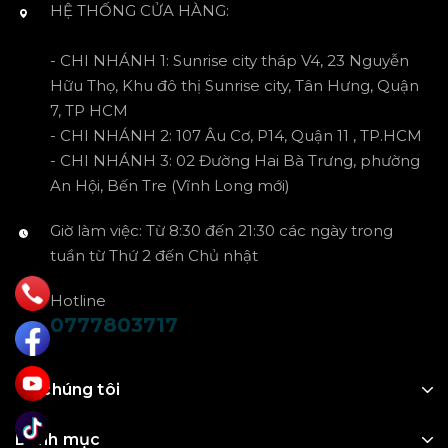
HỆ THỐNG CỬA HÀNG:
- CHI NHÁNH 1: Sunrise city tháp V4, 23 Nguyễn
Hữu Thọ, Khu đô thị Sunrise city, Tân Hưng, Quận
7, TP HCM
- CHI NHÁNH 2: 107 Âu Cơ, P14, Quận 11 , TP.HCM
- CHI NHÁNH 3: 02 Đường Hai Bà Trưng, phường
An Hội, Bến Tre (Vĩnh Long mới)
Giờ làm việc: Từ 8:30 đến 21:30 các ngày trong
tuần từ Thứ 2 đến Chủ nhật
Hotline
0777803717
Về chúng tôi
Danh mục