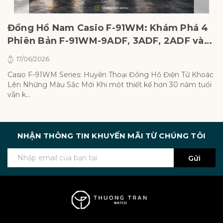
Đồng Hồ Nam Casio F-91WM: Khám Phá 4
C
Phiên Bản F-91WM-9ADF, 3ADF, 2ADF và
B
7ADF
&
17/06/2026
Casio F-91WM Series: Huyền Thoại Đồng Hồ Điện Tử Khoác
Ci
Lên Những Màu Sắc Mới Khi một thiết kế hơn 30 năm tuổi
m
vẫn k...
NHẬN THÔNG TIN KHUYẾN MÃI TỪ CHÚNG TÔI
Gửi