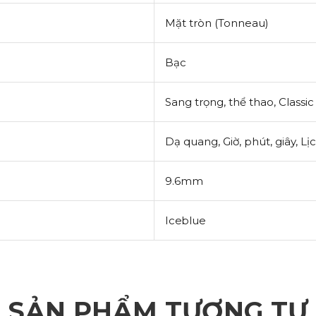
Mặt tròn (
Tonneau)
Bạc
Sang trọng, thể thao,
Classic
Dạ quang, Giờ, phút, giây, L
9.6mm
Iceblue
SẢN PHẨM TƯƠNG TỰ