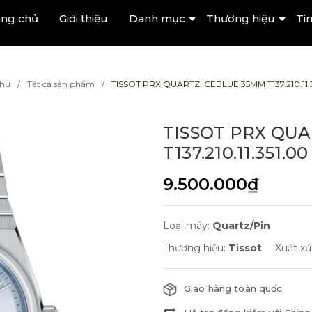
ang chủ
Giới thiệu
Danh mục
Thương hiệu
Tin
chủ
Tất cả sản phẩm
TISSOT PRX QUARTZ ICEBLUE 35MM T137.210.11.
TISSOT PRX QU
T137.210.11.351.00
9.500.000₫
Loại máy:
Quartz/Pin
Thương hiệu:
Tissot
Xuất xứ
Giao hàng toàn quốc