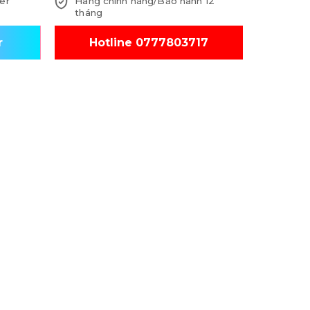
er
Hàng chính hãng/Bảo hành 12
tháng
r
Hotline 0777803717