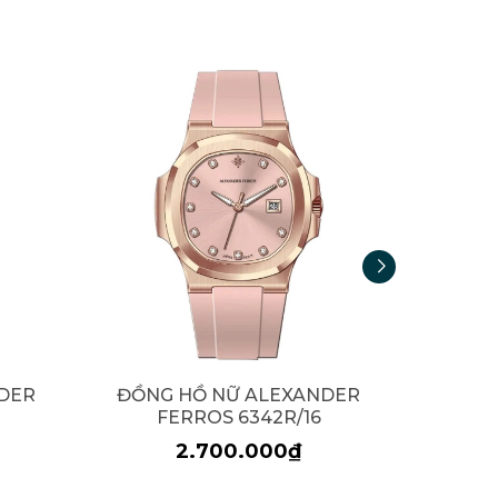
DER
ĐỒNG HỒ NỮ ALEXANDER
ĐỒNG
FERROS 6342R/16
F
2.700.000₫