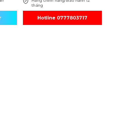
er
Hàng chính hãng/Bảo hành 12
tháng
r
Hotline 0777803717