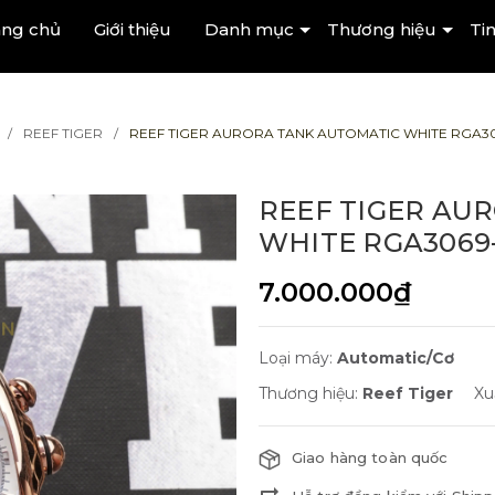
ang chủ
Giới thiệu
Danh mục
Thương hiệu
Tin
REEF TIGER
REEF TIGER AURORA TANK AUTOMATIC WHITE RGA3
REEF TIGER AU
WHITE RGA306
7.000.000₫
Loại máy:
Automatic/Cơ
Thương hiệu:
Reef Tiger
Xu
Giao hàng toàn quốc