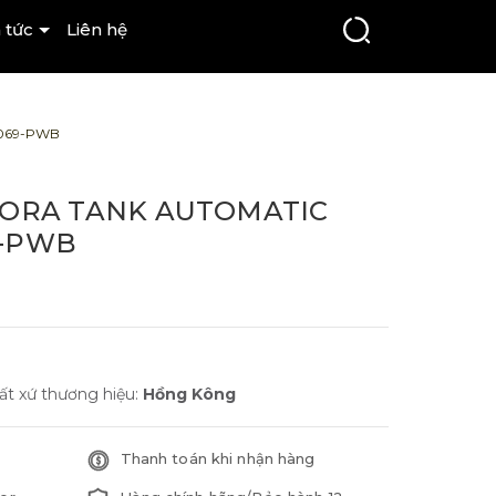
 tức
Liên hệ
069-PWB
RORA TANK AUTOMATIC
9-PWB
ất xứ thương hiệu:
Hồng Kông
Thanh toán khi nhận hàng