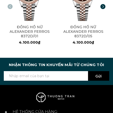
ĐỒNG HỒ NỮ
ĐỒNG HỒ NỮ
ALEXANDER FERROS
ALEXANDER FERROS
8372D/01
8372D/05
4.100.000₫
4.100.000₫
NHẬN THÔNG TIN KHUYẾN MÃI TỪ CHÚNG TÔI
Gửi
HỆ THỐNG CỬA HÀNG: