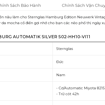
hính Sách Bảo Hành
Chính Sách Vận Chu
 nền nâu làm cho Sternglas Hamburg Edition Neuwerk Vint
y da mocha cổ điển gợi nhớ cho bạn các nẻo phố thị ngày xư
URG AUTOMATIK SILVER S02-HH10-VI11
Sternglas
Đức
Nam
- Cơ/Automatic
Miyota 8215
- Trữ cót 42h