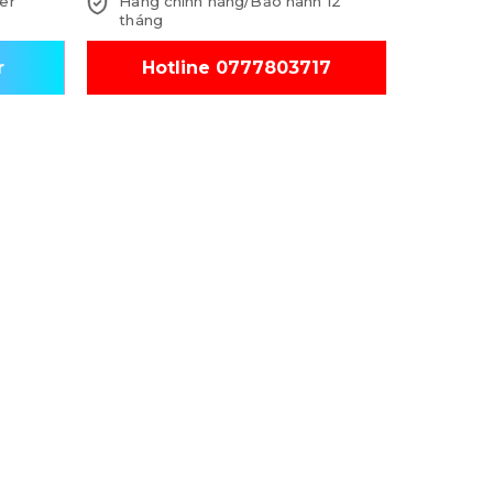
er
Hàng chính hãng/Bảo hành 12
tháng
r
Hotline 0777803717