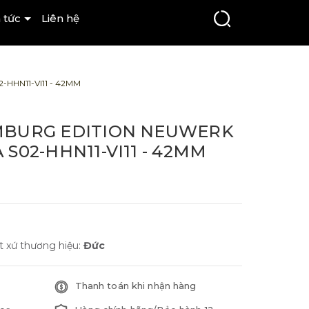
 tức
Liên hệ
HN11-VI11 - 42MM
MBURG EDITION NEUWERK
S02-HHN11-VI11 - 42MM
t xứ thương hiệu:
Đức
Thanh toán khi nhận hàng