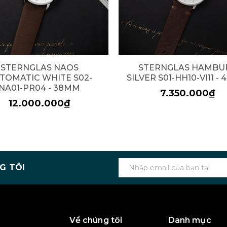
STERNGLAS NAOS
STERNGLAS HAMBU
TOMATIC WHITE S02-
SILVER S01-HH10-VI11 -
NA01-PR04 - 38MM
7.350.000₫
12.000.000₫
G TÔI
Về chúng tôi
Danh mục