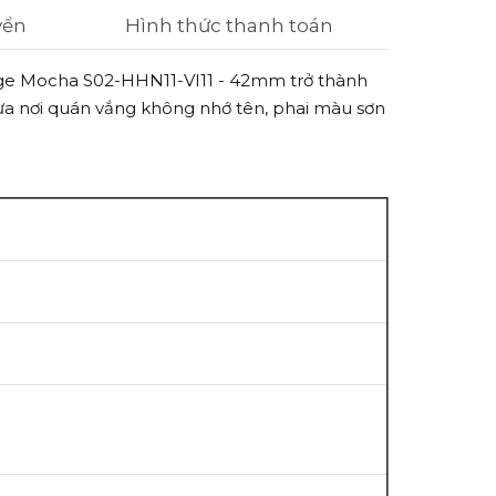
yển
Hình thức thanh toán
age Mocha S02-HHN11-VI11 - 42mm trở thành
a nơi q
uán vắng không nhớ tên, phai màu sơn