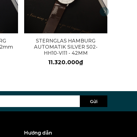
RG
STERNGLAS HAMBURG
 42mm
AUTOMATIK SILVER S02-
HH10-VI11 - 42MM
11.320.000₫
Gửi
Hướng dẫn