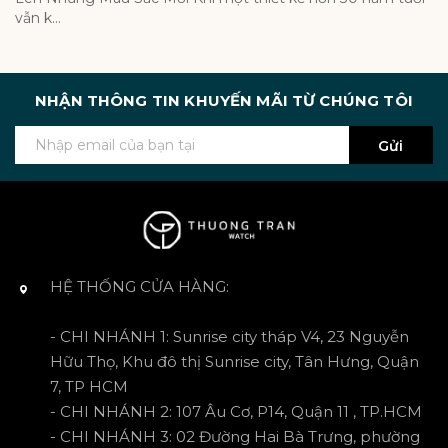
vẫn k...
NHẬN THÔNG TIN KHUYẾN MÃI TỪ CHÚNG TÔI
Gửi
HỆ THỐNG CỬA HÀNG:
- CHI NHÁNH 1: Sunrise city tháp V4, 23 Nguyễn
Hữu Thọ, Khu đô thị Sunrise city, Tân Hưng, Quận
7, TP HCM
- CHI NHÁNH 2: 107 Âu Cơ, P14, Quận 11 , TP.HCM
- CHI NHÁNH 3: 02 Đường Hai Bà Trưng, phường