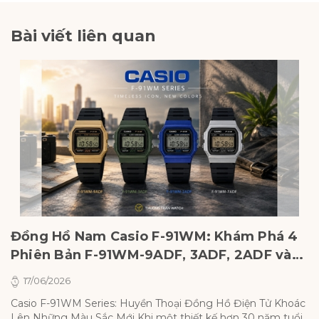
Bài viết liên quan
Đồng Hồ Nam Casio F-91WM: Khám Phá 4
C
Phiên Bản F-91WM-9ADF, 3ADF, 2ADF và
B
7ADF
&
17/06/2026
Casio F-91WM Series: Huyền Thoại Đồng Hồ Điện Tử Khoác
Ci
Lên Những Màu Sắc Mới Khi một thiết kế hơn 30 năm tuổi
m