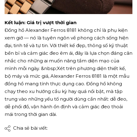
Kết luận: Giá trị vượt thời gian
Đồng hồ Alexander Ferros 8181 không chỉ là phụ kiện
xem giờ — nó là tuyên ngôn về phong cách sống hiện
đại, tinh tế và tự tin. Với thiết kế đẹp, thông số kỹ thuật
bền bỉ và cảm giác đeo êm ái, đây là lựa chọn đáng cân
nhắc cho những ai muốn nâng tầm diện mạo của
mình mỗi ngày. &nbsp;Xét trên phương diện thiết kế,
bộ máy và mức giá, Alexander Ferros 8181 là một mẫu
đồng hồ mang tính thực dụng cao. Đồng hồ không
chạy theo xu hướng cầu kỳ hay quá nổi bật, mà tập
trung vào những yếu tố người dùng cần nhất: dễ đeo,
dễ phối đồ, vận hành ổn định và cảm giác đeo thoải
mái trong thời gian dài.
Chia sẻ bài viết: