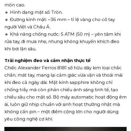
mòn cao.
🔹 Hình dạng mặt số: Tròn.
🔹 Đường kính mặt: ~36 mm – tỉ lệ vàng cho cổ tay
người Việt và Châu Á.
🔹 Khả năng chống nước: 5 ATM (50 m) – yên tâm khi
rửa tay, đi mưa nhẹ, nhưng không khuyến khích đeo
khi bơi lặn sâu.
Trải nghiệm đeo và cảm nhận thực tế
Chiếc Alexander Ferros 8181 sở hữu dây kim loại chắc
chắn, mát tay, mang lại cảm giác vừa vặn và thoải mái
khi đeo cả ngày dài. Mặt kính sapphire không chỉ
chống trầy mà còn phản chiếu ánh sáng tinh tế, tạo
chiều sâu cho mặt số. Bộ máy automatic hoạt động êm
ái, luôn giữ nhịp chuẩn với sinh hoạt thường nhật mà
không cần pin – một điểm cộng lớn cho người dùng
yêu công nghệ cơ khí.