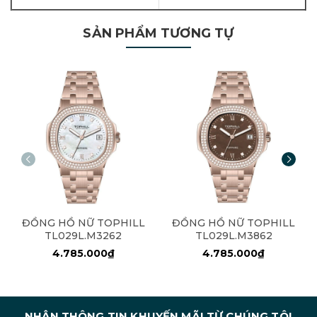
SẢN PHẨM TƯƠNG TỰ
ĐỒNG HỒ NỮ TOPHILL
ĐỒNG HỒ NỮ TOPHILL
TL029L.M3262
TL029L.M3862
4.785.000₫
4.785.000₫
NHẬN THÔNG TIN KHUYẾN MÃI TỪ CHÚNG TÔI