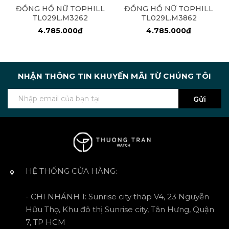
ĐỒNG HỒ NỮ TOPHILL
ĐỒNG HỒ NỮ TOPHILL
TL029L.M3262
TL029L.M3862
4.785.000₫
4.785.000₫
NHẬN THÔNG TIN KHUYẾN MÃI TỪ CHÚNG TÔI
Gửi
HỆ THỐNG CỬA HÀNG:
- CHI NHÁNH 1: Sunrise city tháp V4, 23 Nguyễn
Hữu Thọ, Khu đô thị Sunrise city, Tân Hưng, Quận
7, TP HCM