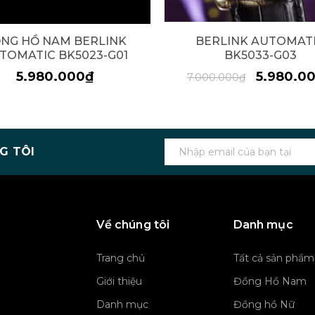
NG HỒ NAM BERLINK
BERLINK AUTOMAT
TOMATIC BK5023-G01
BK5033-G03
5.980.000₫
5.980.0
7.000.000₫
G TÔI
Về chúng tôi
Danh mục
Trang chủ
Tất cả sản phẩm
Giới thiệu
Đồng Hồ Nam
Danh mục
Đồng hồ Nữ