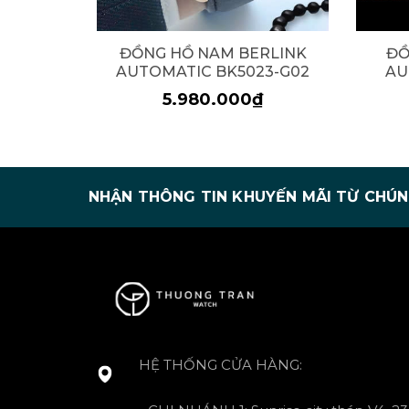
ĐỒNG HỒ NAM BERLINK
ĐỒ
AUTOMATIC BK5023-G02
AU
5.980.000₫
NHẬN THÔNG TIN KHUYẾN MÃI TỪ CHÚN
HỆ THỐNG CỬA HÀNG: