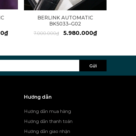
IC
BERLINK AUTOMATIC
BE
BK5033–G02
00₫
5.980.000₫
7.000.000₫
Gửi
Hướng dẫn
Hướng dẫn mua hàng
Hướng dẫn thanh toán
Hướng dẫn giao nhận