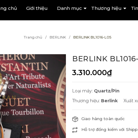
ang chủ
Giới thiệu
Danh mục
Thương hiệu
Tin
Trang chủ
BERLINK
BERLINK BL1016-L05
BERLINK BL1016
3.310.000₫
Loại máy:
Quartz/Pin
Thương hiệu:
Berlink
Xuất x
Giao hàng toàn quốc
Hỗ trợ đồng kiểm với Shipp