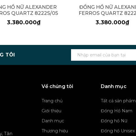
NG HỒ NỮ ALEXANDER
ĐỒNG HỒ NỮ ALEXAN
ROS QUARTZ 8222S/05
FERROS QUARTZ 8222
3.380.000₫
3.380.000₫
G TÔI
Về chúng tôi
Danh mục
Trang chủ
Tất cả sản phẩm
Giới thiệu
Đồng Hồ Nam
Danh mục
Đồng hồ Nữ
Thương hiệu
Đồng hồ Unisex
y, Tân