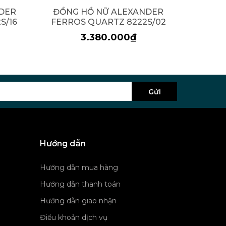
DER
ĐỒNG HỒ NỮ ALEXANDER
ĐỒNG
S/16
FERROS QUARTZ 8222S/02
FERRO
3.380.000₫
Gửi
Hướng dẫn
Hướng dẫn mua hàng
Hướng dẫn thanh toán
Hướng dẫn giao nhận
Điều khoản dịch vụ