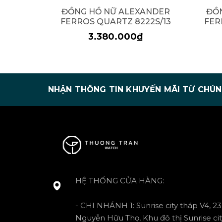
ĐỒNG HỒ NỮ ALEXANDER
ĐỒ
FERROS QUARTZ 8222S/13
FER
3.380.000₫
NHẬN THÔNG TIN KHUYẾN MÃI TỪ CHÚN
HỆ THỐNG CỬA HÀNG:
- CHI NHÁNH 1: Sunrise city tháp V4, 23
Nguyễn Hữu Thọ, Khu đô thị Sunrise cit