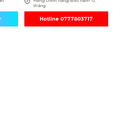
er
Hàng chính hãng/Bảo hành 12
tháng
r
Hotline 0777803717