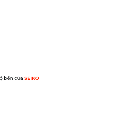
độ bền của
SEIKO