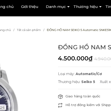
ang chủ
Giới thiệu
Danh mục
Thương hiệu
Tin
ang chủ
Tất cả sản phẩm
ĐỒNG HỒ NAM SEIKO 5 Automatic SNKE51K
ĐỒNG HỒ NAM SE
4.500.000₫
4.940.
Loại máy:
Automatic/Cơ
Thương hiệu:
Seiko 5
Xuất x
Giao hàng toàn quốc
Hỗ trợ đồng kiểm với Shipp