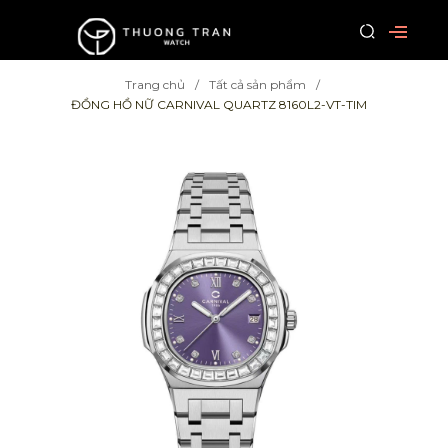
Trang chủ
Tất cả sản phẩm
ĐỒNG HỒ NỮ CARNIVAL QUARTZ 8160L2-VT-TIM